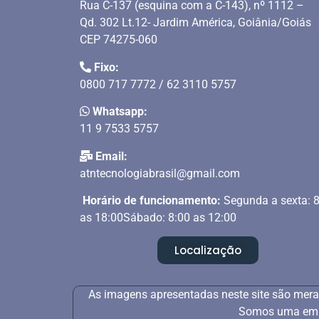
Rua C-137 (esquina com a C-143), nº 1112 –
Qd. 302 Lt.12- Jardim América, Goiânia/Goiás
CEP 74275-060
Fixo:
0800 717 7772 / 62 3110 5757
Whatsapp:
11 9 7533 5757
Email:
atntecnologiabrasil@gmail.com
Horário de funcionamento:
Segunda a sexta: 
as 18:00Sábado: 8:00 as 12:00
Localização
As imagens apresentadas neste site são mera
Somos uma empr