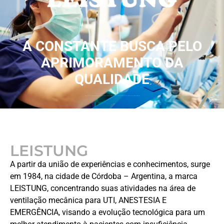
A CONSTANTE BUSCA PELO
APRIMORAMENTO DA
QUALIDADE
Certificações já conquistadas, tais como CE, ISO 13485:2016/EN ISO 13485:2016, Certificação de Boas Práticas de Fabricação – BPF e Certificados de Conformidade INMETRO
LEISTUNG
A partir da união de experiências e conhecimentos, surge
em 1984, na cidade de Córdoba – Argentina, a marca
LEISTUNG, concentrando suas atividades na área de
ventilação mecânica para UTI, ANESTESIA E
EMERGÊNCIA, visando a evolução tecnológica para um