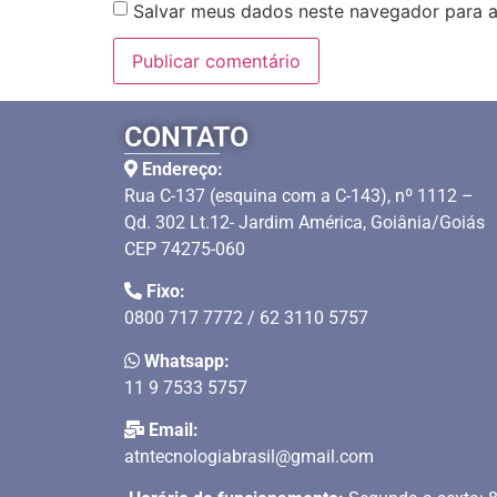
Salvar meus dados neste navegador para a
CONTATO
Endereço:
Rua C-137 (esquina com a C-143), nº 1112 –
Qd. 302 Lt.12- Jardim América, Goiânia/Goiás
CEP 74275-060
Fixo:
0800 717 7772 / 62 3110 5757
Whatsapp:
11 9 7533 5757
Email:
atntecnologiabrasil@gmail.com