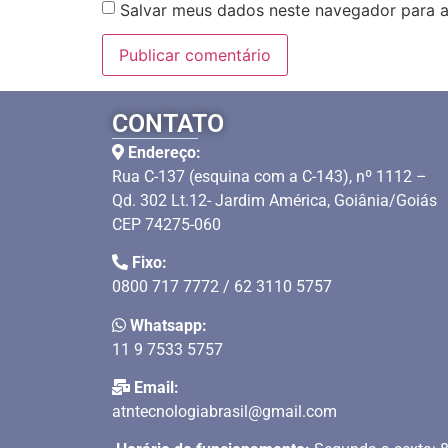
Salvar meus dados neste navegador para a
CONTATO
Endereço:
Rua C-137 (esquina com a C-143), nº 1112 –
Qd. 302 Lt.12- Jardim América, Goiânia/Goiás
CEP 74275-060
Fixo:
0800 717 7772 / 62 3110 5757
Whatsapp:
11 9 7533 5757
Email:
atntecnologiabrasil@gmail.com