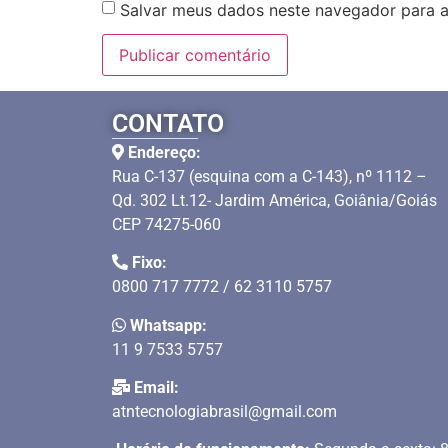
Salvar meus dados neste navegador para a
CONTATO
Endereço:
Rua C-137 (esquina com a C-143), nº 1112 –
Qd. 302 Lt.12- Jardim América, Goiânia/Goiás
CEP 74275-060
Fixo:
0800 717 7772 / 62 3110 5757
Whatsapp:
11 9 7533 5757
Email:
atntecnologiabrasil@gmail.com