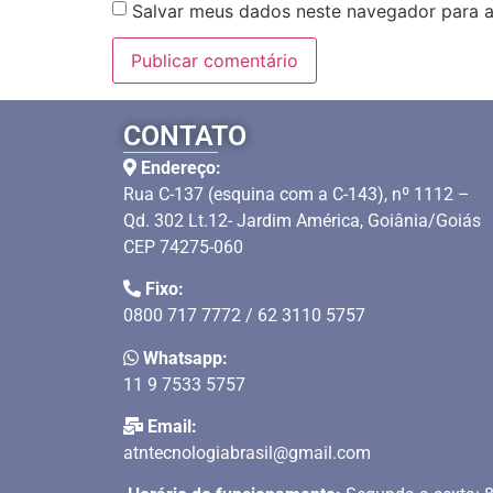
Salvar meus dados neste navegador para a
CONTATO
Endereço:
Rua C-137 (esquina com a C-143), nº 1112 –
Qd. 302 Lt.12- Jardim América, Goiânia/Goiás
CEP 74275-060
Fixo:
0800 717 7772 / 62 3110 5757
Whatsapp:
11 9 7533 5757
Email:
atntecnologiabrasil@gmail.com