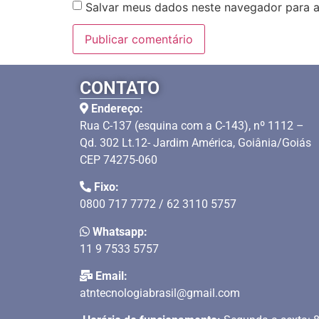
Salvar meus dados neste navegador para a
CONTATO
Endereço:
Rua C-137 (esquina com a C-143), nº 1112 –
Qd. 302 Lt.12- Jardim América, Goiânia/Goiás
CEP 74275-060
Fixo:
0800 717 7772 / 62 3110 5757
Whatsapp:
11 9 7533 5757
Email:
atntecnologiabrasil@gmail.com