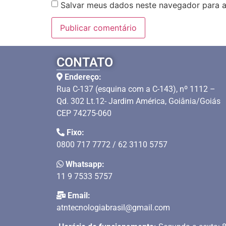
Salvar meus dados neste navegador para a
CONTATO
Endereço:
Rua C-137 (esquina com a C-143), nº 1112 –
Qd. 302 Lt.12- Jardim América, Goiânia/Goiás
CEP 74275-060
Fixo:
0800 717 7772 / 62 3110 5757
Whatsapp:
11 9 7533 5757
Email:
atntecnologiabrasil@gmail.com